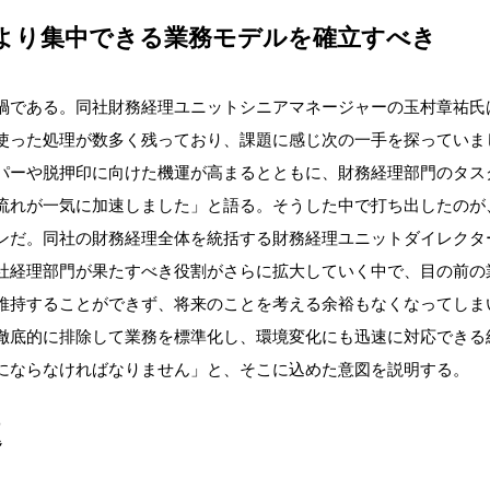
より集中できる業務モデルを確立すべき
禍である。同社財務経理ユニットシニアマネージャーの玉村章祐氏は
使った処理が数多く残っており、課題に感じ次の一手を探っていま
パーや脱押印に向けた機運が高まるとともに、財務経理部門のタス
流れが一気に加速しました」と語る。そうした中で打ち出したのが
ンだ。同社の財務経理全体を統括する財務経理ユニットダイレクタ
社経理部門が果たすべき役割がさらに拡大していく中で、目の前の
維持することができず、将来のことを考える余裕もなくなってしま
徹底的に排除して業務を標準化し、環境変化にも迅速に対応できる
にならなければなりません」と、そこに込めた意図を説明する。
題