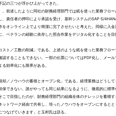
下記の三つが浮かび上がってきた。
」。前述したように同社の財務経理部門では紙を使った業務フロー
、責任者の押印により承認を受け、基幹システムのSAP S/4HA
作をオンライン上でより簡潔に完了させたいと考えた。同様に入金
に、ベテランの経験に依存した照合作業をデジタル化することを目
コスト／工数の削減」である。上述のような紙を使った業務フロー
確認することもできない。一部の伝票についてはPDF化し、メール
よる効率化にも限界がある。
脱却／ノウハウの蓄積とオープン化」である。経理業務はどうして
担保できない。誰がやっても同じ結果になるように、徹底的に標準
そこで目指したのが、財務経理部門の組織全体のナレッジを蓄積す
ネットワーク経由で共有し、培ったノウハウをオープンにするとと
につなげていきます」と玉村氏は語る。