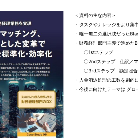
＜資料の主な内容＞
・タスクやナレッジをより集
・唯一無二の選択肢だったBlack
・財務経理部門主導で進めたBla
〇1stステップ
〇2ndステップ 仕訳／マ
〇3rdステップ 勘定照合
・入金消込処理の工数を劇的
・今後に向けたテーマは グロ