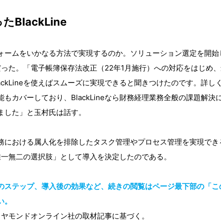
lackLine
ォームをいかなる方法で実現するのか。ソリューション選定を開始
ineだった。「電子帳簿保存法改正（22年1月施行）への対応をはじ
ackLineを使えばスムーズに実現できると聞きつけたのです。詳
もカバーしており、BlackLineなら財務経理業務全般の課題解
ました」と玉村氏は話す。
務における属人化を排除したタスク管理やプロセス管理を実現でき
、「唯一無二の選択肢」として導入を決定したのである。
のステップ、導入後の効果など、続きの閲覧はページ最下部の「この
い。
ダイヤモンドオンライン社の取材記事に基づく。