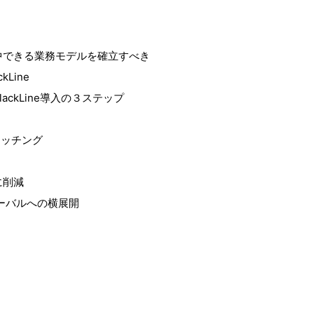
中できる業務モデルを確立すべき
Line
ckLine導入の３ステップ
ッチング
に削減
ーバルへの横展開