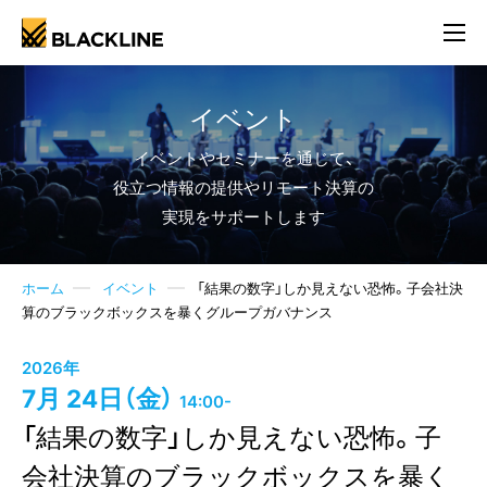
イベント
イベントやセミナーを通じて、
役立つ情報の提供やリモート決算の
実現をサポートします
ホーム
イベント
「結果の数字」しか見えない恐怖。子会社決
算のブラックボックスを暴くグループガバナンス
2026年
7月 24日（金）
14:00-
「結果の数字」しか見えない恐怖。子
会社決算のブラックボックスを暴く