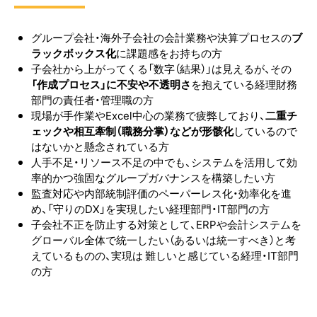
グループ会社・海外子会社の会計業務や決算プロセスの
ブ
ラックボックス化
に課題感をお持ちの方
子会社から上がってくる「数字（結果）」は見えるが、その
「作成プロセス」に不安や不透明さ
を抱えている経理財務
部門の責任者・管理職の方
現場が手作業やExcel中心の業務で疲弊しており、
二重チ
ェックや相互牽制（職務分掌）などが形骸化
しているので
はないかと懸念されている方
人手不足・リソース不足の中でも、システムを活用して効
率的かつ強固なグループガバナンスを構築したい方
監査対応や内部統制評価のペーパーレス化・効率化を進
め、「守りのDX」を実現したい経理部門・IT部門の方
子会社不正を防止する対策として、ERPや会計システムを
グローバル全体で統一したい（あるいは統一すべき）と考
えているものの、実現は
難しいと感じている経理・IT部門
の方