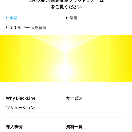
当社の経理業務変革プラットフォーム
からの財務データの取り込みと照合を自動化し、オペレー
ースのアクセス制御、および継続的なモニタリング機能に
をご覧ください
ションの合理化と経理財務プロセスの効率化を支援しま
より、最高水準のセキュリティを保証しています。SOC 1、
す。
金融
製造
SOC 2、GDPRなどの業界標準に準拠しており、金融機関に
求められる厳格なデータ保護要件を満たしています。ま
エネルギー・天然資源
た、定期的な監査や侵入テストを実施することで、セキュリ
ティ脅威に対するプラットフォームの回復力を維持してお
り、金融機関における経理財務プロセス自動化のための信
頼できるソリューションを提供します。
TEL.
Why BlackLine
サービス
ソリューション
導入事例
資料一覧