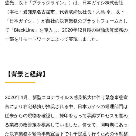
盛光、以下「ブラックライン」）は、日本ガイシ株式会社
（本社：愛知県名古屋市、代表取締役社長：大島 卓、以下
「日本ガイシ」）が自社の決算業務のプラットフォームとし
て「
BlackLine
」を導入し、
2020
年
12
月期の単独決算業務の
一部をリモートワークによって実現しました。
【背景と経緯】
2020年
4
月、新型コロナウイルス感染拡大に伴う緊急事態宣
言により在宅勤務が推奨される中、日本ガイシの経理部門は
従来からの現物を確認し、捺印をもって承認プロセスを進め
る業務の改善策を模索していました。併せて、同時期にあっ
た決算業務を緊急事態宣言下でも予定通り行うための体制整