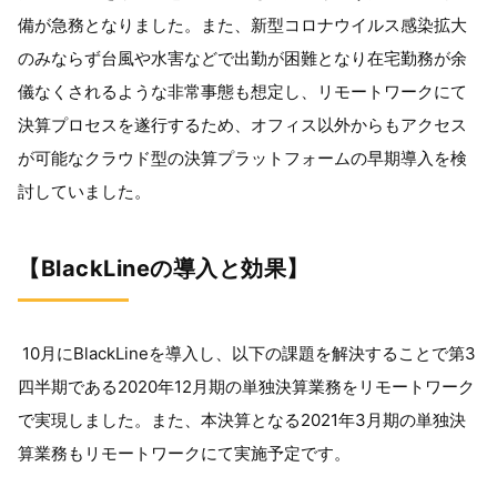
備が急務となりました。また、新型コロナウイルス感染拡大
のみならず台風や水害などで出勤が困難となり在宅勤務が余
儀なくされるような非常事態も想定し、リモートワークにて
決算プロセスを遂行するため、オフィス以外からもアクセス
が可能なクラウド型の決算プラットフォームの早期導入を検
討していました。
【BlackLineの導入と効果】
10月に
BlackLine
を導入し、以下の課題を解決することで第
3
四半期である
2020
年
12
月期の単独決算業務をリモートワーク
で実現しました。また、本決算となる
2021
年
3
月期の単独決
算業務もリモートワークにて実施予定です。