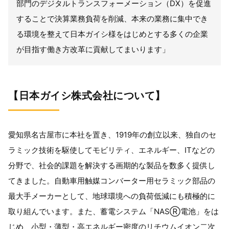
部門のデジタルトランスフォーメーション（
DX
）を促進
することで決算業務負荷を削減、本来の業務に集中でき
る環境を整えて日本ガイシ様をはじめとする多くの企業
が目指す働き方改革に貢献してまいります」
【日本ガイシ株式会社について】
愛知県名古屋市に本社を置き、
1919
年の創立以来、独自のセ
ラミック技術を駆使してモビリティ、エネルギー、
IT
などの
分野で、社会的課題を解決する画期的な製品を数多く提供し
てきました。自動車用触媒コンバーター用セラミック部品の
最大手メーカーとして、地球環境への負荷低減にも積極的に
取り組んでいます。また、蓄電システム「
NAS
Ⓡ電池」をは
じめ、小型・薄型・高エネルギー密度のリチウムイオン二次