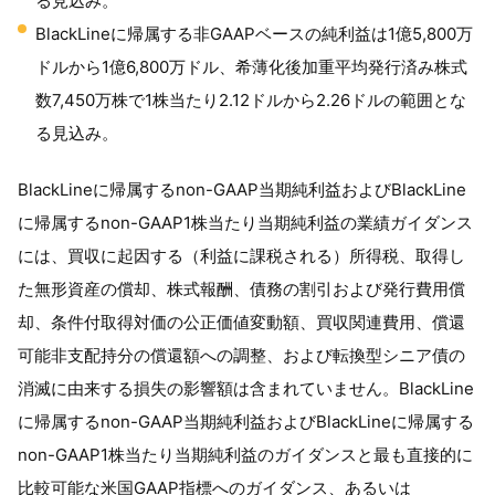
る見込み。
BlackLineに帰属する非GAAPベースの純利益は1億5,800万
ドルから1億6,800万ドル、希薄化後加重平均発行済み株式
数7,450万株で1株当たり2.12ドルから2.26ドルの範囲とな
る見込み。
BlackLineに帰属するnon-GAAP当期純利益およびBlackLine
に帰属するnon-GAAP1株当たり当期純利益の業績ガイダンス
には、買収に起因する（利益に課税される）所得税、取得し
た無形資産の償却、株式報酬、債務の割引および発行費用償
却、条件付取得対価の公正価値変動額、買収関連費用、償還
可能非支配持分の償還額への調整、および転換型シニア債の
消滅に由来する損失の影響額は含まれていません。BlackLine
に帰属するnon-GAAP当期純利益およびBlackLineに帰属する
non-GAAP1株当たり当期純利益のガイダンスと最も直接的に
比較可能な米国GAAP指標へのガイダンス、あるいは