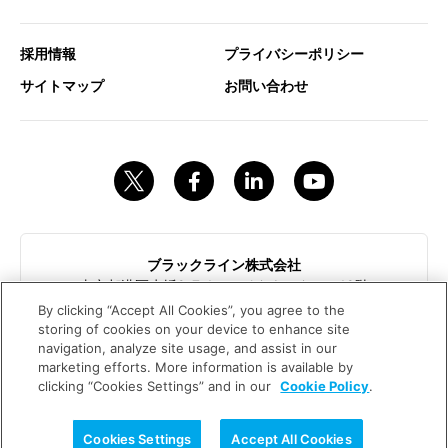
採用情報
プライバシーポリシー
サイトマップ
お問い合わせ
ブラックライン株式会社
東京都港区赤坂9-7-1ミッドタウンタワー18階
contact@blackline.jp
By clicking “Accept All Cookies”, you agree to the
storing of cookies on your device to enhance site
navigation, analyze site usage, and assist in our
marketing efforts. More information is available by
Trust is in the Balance.™
clicking “Cookies Settings” and in our
Cookie Policy
.
© 2026 BLACKLINE INC.
Cookies Settings
Accept All Cookies