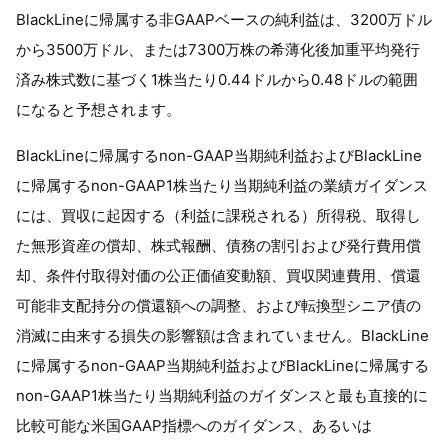
BlackLineに帰属する非GAAPベースの純利益は、3200万ドル
から3500万ドル、または7300万株の希薄化後加重平均発行
済み株式数に基づく1株当たり0.44ドルから0.48ドルの範囲
になると予想されます。
BlackLineに帰属するnon-GAAP当期純利益およびBlackLine
に帰属するnon-GAAP1株当たり当期純利益の業績ガイダンス
には、買収に起因する（利益に課税される）所得税、取得し
た無形資産の償却、株式報酬、債務の割引および発行費用償
却、条件付取得対価の公正価値変動額、買収関連費用、償還
可能非支配持分の償還額への調整、および転換型シニア債の
消滅に由来する損失の影響額は含まれていません。BlackLine
に帰属するnon-GAAP当期純利益およびBlackLineに帰属する
non-GAAP1株当たり当期純利益のガイダンスと最も直接的に
比較可能な米国GAAP指標へのガイダンス、あるいは