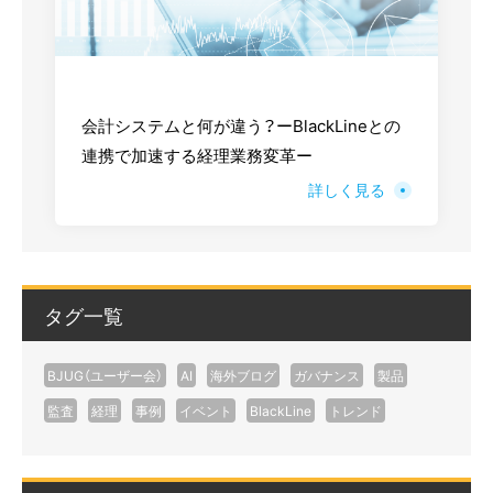
会計システムと何が違う？ーBlackLineとの
連携で加速する経理業務変革ー
詳しく見る
タグ一覧
BJUG（ユーザー会）
AI
海外ブログ
ガバナンス
製品
監査
経理
事例
イベント
BlackLine
トレンド