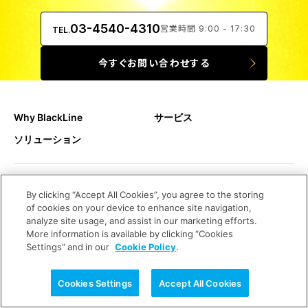
03-4540-4310
営業時間 9:00 - 17:30
TEL.
今すぐお問い合わせする
Why BlackLine
サービス
ソリューション
導入事例
資料一覧
By clicking “Accept All Cookies”, you agree to the storing
財務・会計用語集
イベント
of cookies on your device to enhance site navigation,
analyze site usage, and assist in our marketing efforts.
More information is available by clicking “Cookies
Settings” and in our
Cookie Policy
.
会社概要・アクセス
お知らせ
プレスリリース
ブログ
Cookies Settings
Accept All Cookies