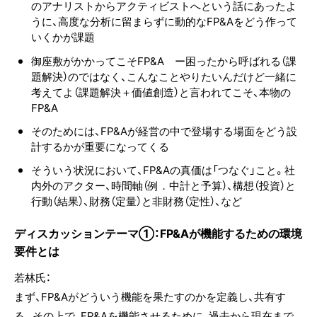
のアナリストからアクティビストへという話にあったよ
うに、高度な分析に留まらずに動的なFP&Aをどう作って
いくかが課題
御座敷がかかってこそFP&A ー困ったから呼ばれる（課
題解決）のではなく、こんなことやりたいんだけど一緒に
考えてよ（課題解決＋価値創造）と言われてこそ、本物の
FP&A
そのためには、FP&Aが経営の中で登場する場面をどう設
計するかが重要になってくる
そういう状況において、FP&Aの真価は「つなぐ」こと。社
内外のアクター、時間軸（例．中計と予算）、構想（投資）と
行動（結果）、財務（定量）と非財務（定性）、など
ディスカッションテーマ①：FP&Aが機能するための環境
要件とは
若林氏：
まず、FP&Aがどういう機能を果たすのかを定義し、共有す
る。その上で、FP&Aを機能させるために、過去から現在まで