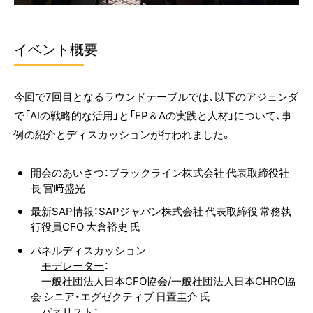
イベント概要
今回で7回目となるラウンドテーブルでは、以下のアジェンダ
で「AIの戦略的な活用」と「FP＆Aの実践と人材」について、事
例の紹介とディスカッションが行われました。
開会のあいさつ：ブラックライン株式会社 代表取締役社
長 宮﨑盛光
最新SAP情報：SAPジャパン株式会社​ 代表取締役 常務執
行役員CFO 大倉裕史 氏
パネルディスカッション
モデレーター
：
一般社団法人日本CFO協会/​一般社団法人日本CHRO協
会​ シニア・エグゼクティブ 日置圭介 氏
パネリスト
：