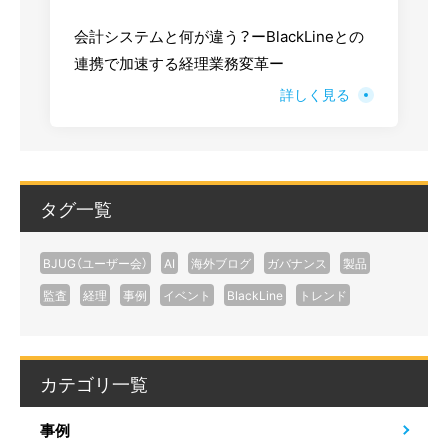
会計システムと何が違う？ーBlackLineとの
連携で加速する経理業務変革ー
詳しく見る
タグ一覧
BJUG（ユーザー会）
AI
海外ブログ
ガバナンス
製品
監査
経理
事例
イベント
BlackLine
トレンド
カテゴリ一覧
事例