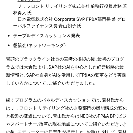
Ｊ．フロント リテイリング株式会社 前執行役員常務 若
林勇人 氏
日本電気株式会社 Corporate SVP FP&A部門長 兼 グロ
ーバルファイナンス長 青山朝子 氏​
テーブルディスカッション＆発表
懇親会（ネットワーキング）
冒頭のブラックライン社長の宮﨑の挨拶の後、最初のプログ
ラムでは大倉氏より、SAP社のAIを中心とした経営戦略の最
新情報と、SAP社自身がAIを活用してFP&Aの変革をどう実践
しているかについて、ご紹介いただきました。
続くプログラムのパネルディスカッションでは、若林氏から
はＪ．フロント リテイリング社の財務部門の機能構成の変化
と役割の変遷について、青山氏からはNEC社のFP&A BP（ビジ
ネスパートナー）改革の現在地点についてご紹介いただき、そ
の後、モデレーターの日置氏が提示した「お題」に対して、若林