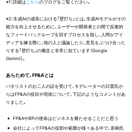
※1：詳細は
こちら
のブログをご覧ください。
※2：生成AIの成長における「壁打ち」とは、生成AIモデルがその
能力を向上させるために、ユーザーや開発者との間で反復的
なフィードバックループを回すプロセスを指し、人間がアイ
ディアを練る際に、他の人と議論したり、意見をぶつけ合った
りする「壁打ち」の概念と非常に似ています（Google
Gemini）。
あらためて、FP&Aとは
パネリストのお二人の話を受けて、モデレーターの日置氏か
らはFP&Aの役目や現状について、下記のようなコメントがあ
りました。
FP&AやBPの使命はビジネスを勝たせることだと思う
会社によってFP&Aの役割や範囲が様々ある中で、若林氏