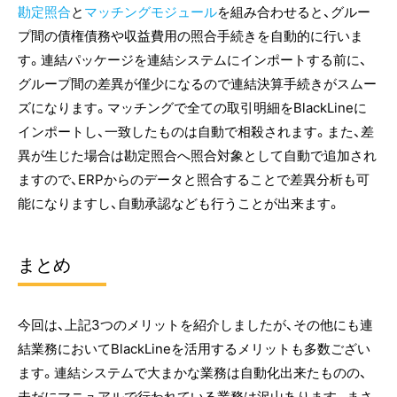
勘定照合
と
マッチングモジュール
を組み合わせると、グルー
プ間の債権債務や収益費用の照合手続きを自動的に行いま
す。連結パッケージを連結システムにインポートする前に、
グループ間の差異が僅少になるので連結決算手続きがスムー
ズになります。マッチングで全ての取引明細をBlackLineに
インポートし、一致したものは自動で相殺されます。また、差
異が生じた場合は勘定照合へ照合対象として自動で追加され
ますので、ERPからのデータと照合することで差異分析も可
能になりますし、自動承認なども行うことが出来ます。
まとめ
今回は、上記3つのメリットを紹介しましたが、その他にも連
結業務においてBlackLineを活用するメリットも多数ござい
ます。連結システムで大まかな業務は自動化出来たものの、
未だにマニュアルで行われている業務は沢山あります。まさ