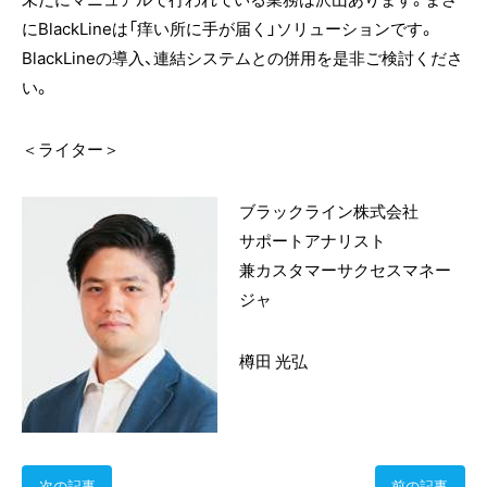
にBlackLineは「痒い所に手が届く」ソリューションです。
BlackLineの導入、連結システムとの併用を是非ご検討くださ
い。
＜ライター＞
ブラックライン株式会社
サポートアナリスト
兼カスタマーサクセスマネー
ジャ
樽田 光弘
次の記事
前の記事