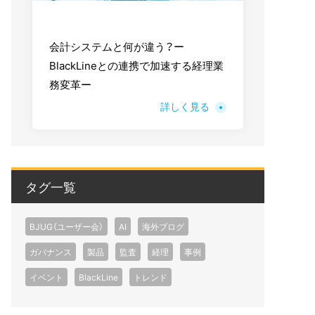
会計システムと何が違う？ー
BlackLineとの連携で加速する経理業
務変革ー
詳しく見る
タグ一覧
BJUG（ユーザー会）
AI
海外ブログ
ガバナンス
製品
監査
経理
事例
イベント
BlackLine
トレンド