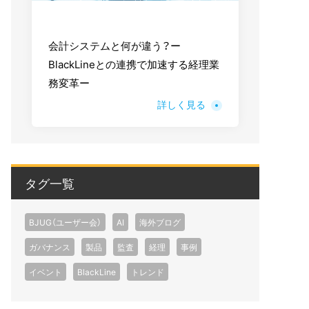
会計システムと何が違う？ー
BlackLineとの連携で加速する経理業
務変革ー
詳しく見る
タグ一覧
BJUG（ユーザー会）
AI
海外ブログ
ガバナンス
製品
監査
経理
事例
イベント
BlackLine
トレンド